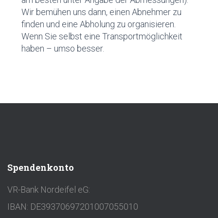
Wir bemühen uns dann, einen Abnehmer zu
finden und eine Abholung zu organisieren.
Wenn Sie selbst eine Transportmöglichkeit
haben – umso besser.
Spendenkonto
VR-Bank Nordeifel eG:
IBAN: DE39370697201007055010